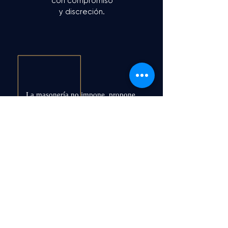
con compromiso
y discreción.
La masonería no impone, propone.
No promete, compromete.
Es un camino de transformación
personal
que se refleja en acciones hacia los
demás.
El verdadero progreso